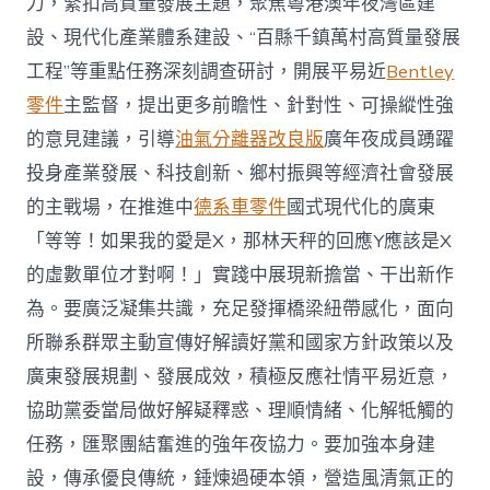
力，緊扣高質量發展主題，聚焦粵港澳年夜灣區建
設、現代化產業體系建設、“百縣千鎮萬村高質量發展
工程”等重點任務深刻調查研討，開展平易近
Bentley
零件
主監督，提出更多前瞻性、針對性、可操縱性強
的意見建議，引導
油氣分離器改良版
廣年夜成員踴躍
投身產業發展、科技創新、鄉村振興等經濟社會發展
的主戰場，在推進中
德系車零件
國式現代化的廣東
「等等！如果我的愛是X，那林天秤的回應Y應該是X
的虛數單位才對啊！」實踐中展現新擔當、干出新作
為。要廣泛凝集共識，充足發揮橋梁紐帶感化，面向
所聯系群眾主動宣傳好解讀好黨和國家方針政策以及
廣東發展規劃、發展成效，積極反應社情平易近意，
協助黨委當局做好解疑釋惑、理順情緒、化解牴觸的
任務，匯聚團結奮進的強年夜協力。要加強本身建
設，傳承優良傳統，錘煉過硬本領，營造風清氣正的