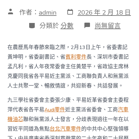
發
文
作者：
admin
2026 年 2 月 18 日
表
章
日
作
分
在
分類於
分數
尚無留言
期
者
類
〈OSDER
奧
斯
在農歷馬年春節來臨之際，2月13日上午，省委書記
德
材
黃坤明，省委副書記、省
賓利零件
長、深圳市委書記
料
孟凡利，省人年夜常委會主任黃楚平，省政協主席林
報
價
克慶同我省各平易近主黨派、工商聯負責人和無黨派
省
人士共聚一堂、暢敘情誼，共迎新春、共話發展。
領
導
與
九三學社省委會主委張少康、平易近革省委會主委程
我
萍代表省各平易
Audi零件
近主黨派省委會、工商
汽車
省
黨
機油芯
聯和無黨派人士發言，分歧表現過往一年在以
外
習近平同道為焦點
台北汽車零件
的中共中心堅強領導
人
士
下，中共廣東省委深刻貫徹黨的二十年夜和二十屆歷